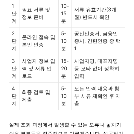
1
10-
필요 서류 및
서류 유효기간(3개
단
15
정보 준비
월) 반드시 확인
계
분
2
5-
공인인증서, 금융인
온라인 접속 및
단
10
증서, 간편인증 중 택
본인 인증
계
분
1
3
사업자 정보 입
15-
사업자명, 대표자명
단
력 및 서류 업
20
등 오타 없이 정확히
계
로드
분
입력
4
5-
모든 입력 내용과 첨
최종 검토 및
단
10
부 서류 재확인 후 제
제출
계
분
출
실제 조회 과정에서 발생할 수 있는 오류나 놓치기
쉬운 부분들을 집중적으로 다루겠습니다. 성공적인