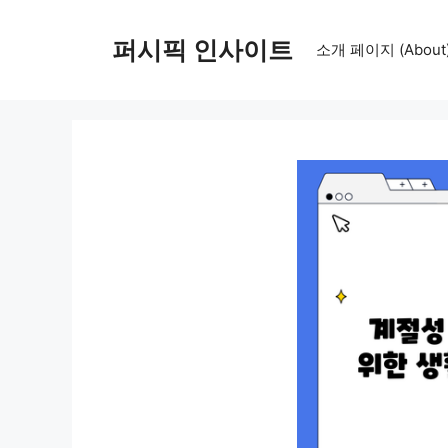
컨
텐
퍼시픽 인사이트
소개 페이지 (About
츠
로
건
너
뛰
기