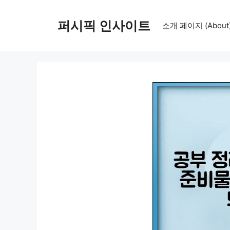
컨
텐
퍼시픽 인사이트
소개 페이지 (About
츠
로
건
너
뛰
기