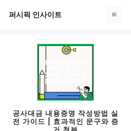
컨
텐
퍼시픽 인사이트
메
츠
로
뉴
건
너
뛰
기
공사대금 내용증명 작성방법 실
전 가이드 | 효과적인 문구와 증
거 첨부