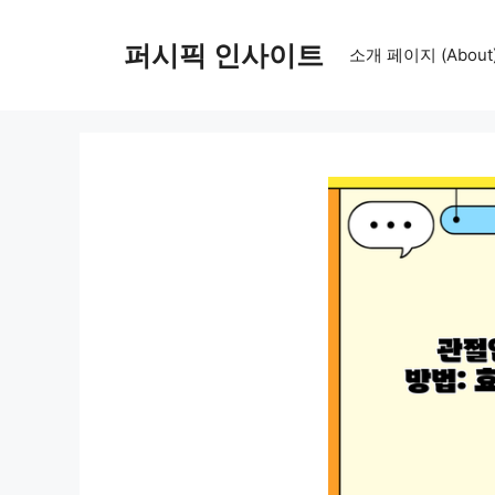
컨
텐
퍼시픽 인사이트
소개 페이지 (About
츠
로
건
너
뛰
기