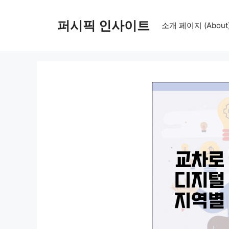
컨
텐
퍼시픽 인사이트
소개 페이지 (About
츠
로
건
너
뛰
기