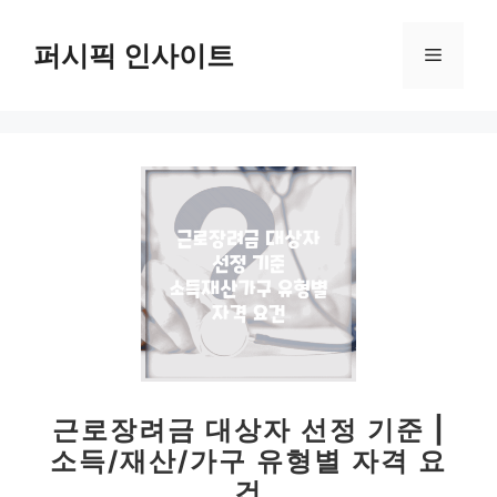
컨
텐
퍼시픽 인사이트
메
츠
로
뉴
건
너
뛰
기
근로장려금 대상자 선정 기준 |
소득/재산/가구 유형별 자격 요
건