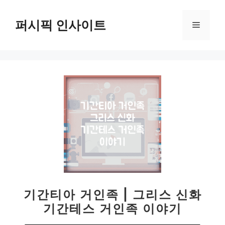
컨
텐
퍼시픽 인사이트
메
츠
로
뉴
건
너
뛰
기
기간티아 거인족 | 그리스 신화
기간테스 거인족 이야기