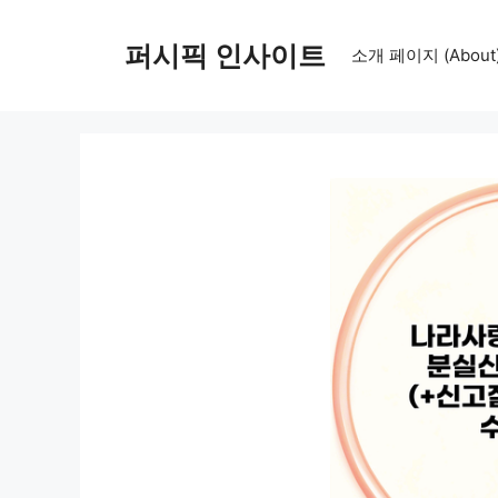
컨
텐
퍼시픽 인사이트
소개 페이지 (About
츠
로
건
너
뛰
기