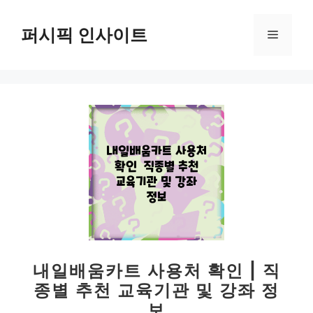
컨
텐
퍼시픽 인사이트
메
츠
로
뉴
건
너
뛰
기
내일배움카트 사용처 확인 | 직
종별 추천 교육기관 및 강좌 정
보