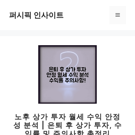
컨
텐
퍼시픽 인사이트
메
츠
로
뉴
건
너
뛰
기
노후 상가 투자 월세 수익 안정
성 분석 | 은퇴 후 상가 투자, 수
익률 및 주의사항 총정리