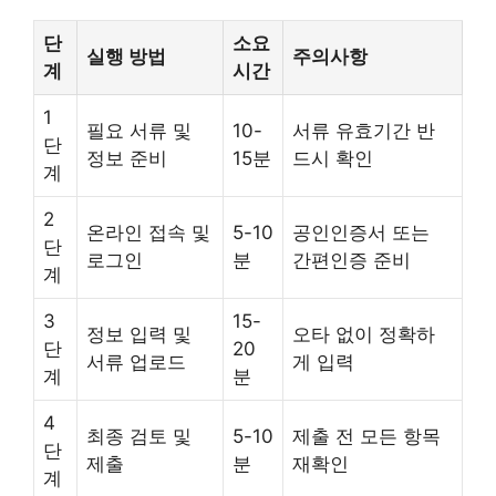
단
소요
실행 방법
주의사항
계
시간
1
필요 서류 및
10-
서류 유효기간 반
단
정보 준비
15분
드시 확인
계
2
온라인 접속 및
5-10
공인인증서 또는
단
로그인
분
간편인증 준비
계
3
15-
정보 입력 및
오타 없이 정확하
단
20
서류 업로드
게 입력
계
분
4
최종 검토 및
5-10
제출 전 모든 항목
단
제출
분
재확인
계