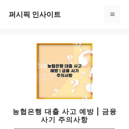
컨
텐
퍼시픽 인사이트
메
츠
로
뉴
건
너
뛰
기
농협은행 대출 사고 예방 | 금융
사기 주의사항