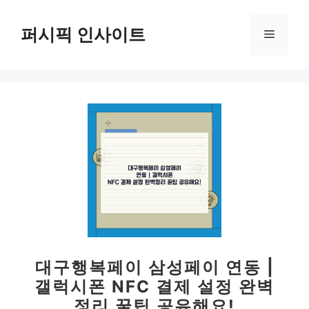
컨
텐
퍼시픽 인사이트
메
츠
로
뉴
건
너
뛰
기
대구행복페이 삼성페이 연동 |
갤럭시폰 NFC 결제 설정 완벽
정리 꿀팁 공유해요!