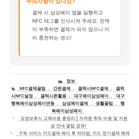
주의사항이 있나요?
결제 시 삼성페이 앱을 실행하고
NFC 태그를 인식시켜 주세요. 잔액
이 부족하면 결제가 되지 않으니 미
리 충전하는 센스!
카
정보
테
태
NFC결제꿀팁
,
간편결제
,
갤럭시NFC결제
,
갤럭
고
그
시NFC설정
,
갤럭시폰활용
,
대구페이삼성페이
,
대구
리
행복페이삼성페이연동
,
삼성페이결제
,
생활꿀팁
,
행
복페이삼성페이
요양보호사 교육비용 총정리 | 자격증 취득 비용 및 지원
금 안내 꿀팁 공유!
구독 서비스 카드결제 해지 후 처리법, 카드 정기결제 해제