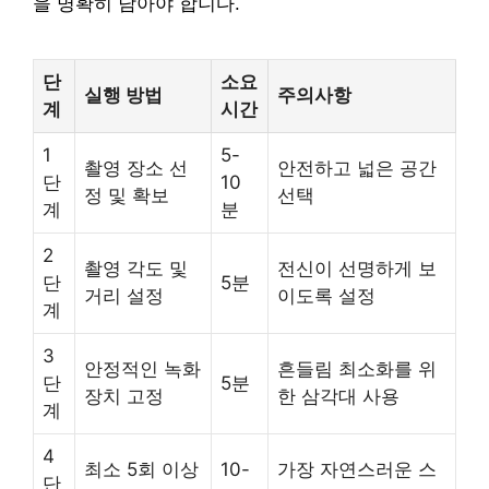
을 명확히 담아야 합니다.
단
소요
실행 방법
주의사항
계
시간
1
5-
촬영 장소 선
안전하고 넓은 공간
단
10
정 및 확보
선택
계
분
2
촬영 각도 및
전신이 선명하게 보
단
5분
거리 설정
이도록 설정
계
3
안정적인 녹화
흔들림 최소화를 위
단
5분
장치 고정
한 삼각대 사용
계
4
최소 5회 이상
10-
가장 자연스러운 스
단