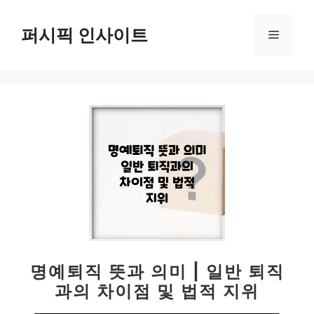
컨
텐
퍼시픽 인사이트
메
츠
로
뉴
건
너
뛰
기
명예퇴직 뜻과 의미 | 일반 퇴직
과의 차이점 및 법적 지위