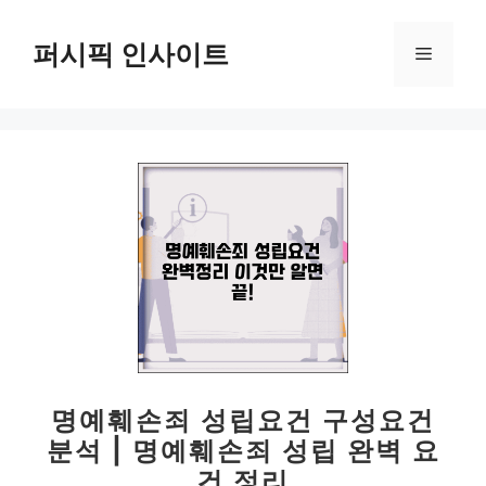
컨
텐
퍼시픽 인사이트
메
츠
로
뉴
건
너
뛰
기
명예훼손죄 성립요건 구성요건
분석 | 명예훼손죄 성립 완벽 요
건 정리