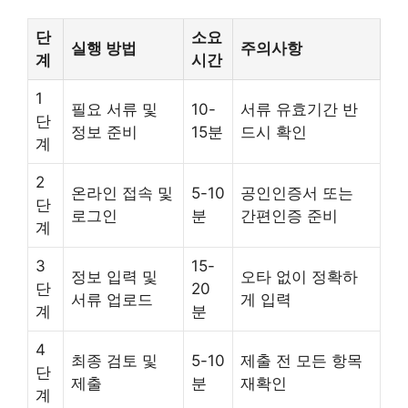
단
소요
실행 방법
주의사항
계
시간
1
필요 서류 및
10-
서류 유효기간 반
단
정보 준비
15분
드시 확인
계
2
온라인 접속 및
5-10
공인인증서 또는
단
로그인
분
간편인증 준비
계
3
15-
정보 입력 및
오타 없이 정확하
단
20
서류 업로드
게 입력
계
분
4
최종 검토 및
5-10
제출 전 모든 항목
단
제출
분
재확인
계