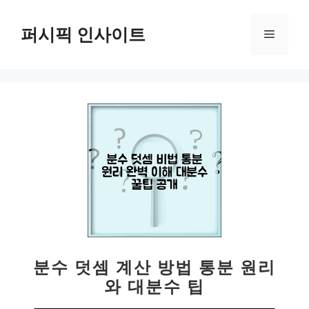
컨
텐
퍼시픽 인사이트
메
츠
로
뉴
건
너
뛰
기
분수 덧셈 계산 방법 통분 원리
와 대분수 팁