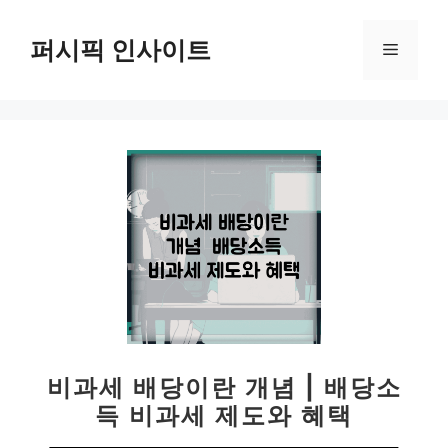
컨
텐
퍼시픽 인사이트
메
츠
로
뉴
건
너
뛰
기
비과세 배당이란 개념 | 배당소
득 비과세 제도와 혜택