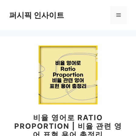
컨
텐
퍼시픽 인사이트
메
츠
로
뉴
건
너
뛰
기
비율 영어로 RATIO
PROPORTION | 비율 관련 영
어 표현 용어 총정리