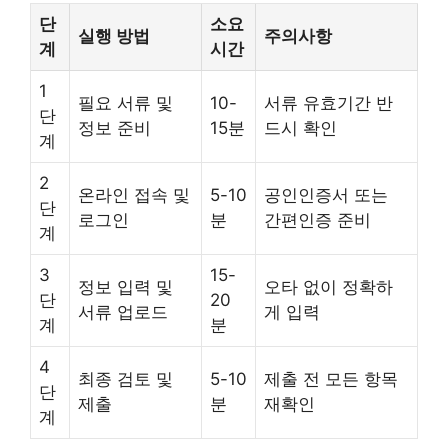
단
소요
실행 방법
주의사항
계
시간
1
필요 서류 및
10-
서류 유효기간 반
단
정보 준비
15분
드시 확인
계
2
온라인 접속 및
5-10
공인인증서 또는
단
로그인
분
간편인증 준비
계
3
15-
정보 입력 및
오타 없이 정확하
단
20
서류 업로드
게 입력
계
분
4
최종 검토 및
5-10
제출 전 모든 항목
단
제출
분
재확인
계