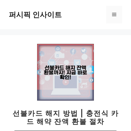
컨
텐
퍼시픽 인사이트
메
츠
로
뉴
건
너
뛰
기
선불카드 해지 방법 | 충전식 카
드 해약 잔액 환불 절차