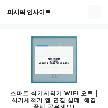
컨
텐
퍼시픽 인사이트
메
츠
로
뉴
건
너
뛰
기
스마트 식기세척기 WIFI 오류 |
식기세척기 앱 연결 실패, 해결
꿀팁 공유해요!