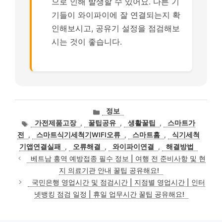
으로 인해 발생할 수 있어요. 다른 기
기들이 와이파이에 잘 연결되는지 확
인해보시고, 공유기 설정을 점검해보
시는 것이 좋습니다.
카
정보
테
태
가전제품고장
,
꿀팁공유
,
생활꿀팁
,
스마트가
고
그
전
,
스마트식기세척기WIFI오류
,
스마트홈
,
식기세척
리
기앱연결실패
,
오류해결
,
와이파이연결
,
해결방법
베트남 홍역 예방접종 필수 정보 | 여행 전 준비사항 및 현
지 의료기관 안내 꿀팁 공유해요!
국민은행 영업시간 및 점검시간 | 지점별 영업시간 | 인터
넷뱅킹 점검 일정 | 휴일 업무시간 꿀팁 공유해요!