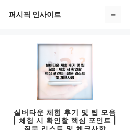
컨
텐
퍼시픽 인사이트
메
츠
로
뉴
건
너
뛰
기
실버타운 체험 후기 및 팁 모음
| 체험 시 확인할 핵심 포인트 |
질문 리스트 및 체크사항