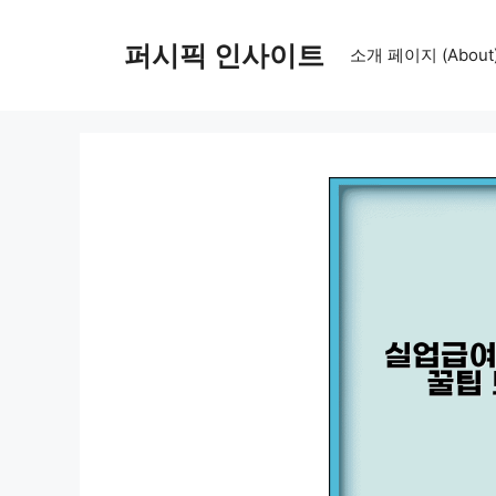
컨
텐
퍼시픽 인사이트
소개 페이지 (About
츠
로
건
너
뛰
기