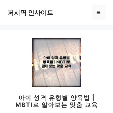
컨
텐
퍼시픽 인사이트
메
츠
로
뉴
건
너
뛰
기
아이 성격 유형별 양육법 |
MBTI로 알아보는 맞춤 교육