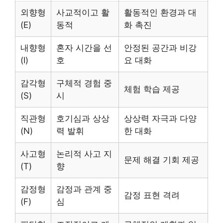
외향형
사교적이고 활
활동적인 환경과 대
(E)
동적
화 촉진
내향형
혼자 시간을 선
안정된 공간과 비강
(I)
호
요 대화
감각형
구체적 경험 중
체험 학습 제공
(S)
시
직관형
호기심과 상상
상상력 자극과 다양
(N)
력 발휘
한 대화
사고형
논리적 사고 지
문제 해결 기회 제공
(T)
향
감정형
감정과 관계 중
감정 표현 격려
(F)
심