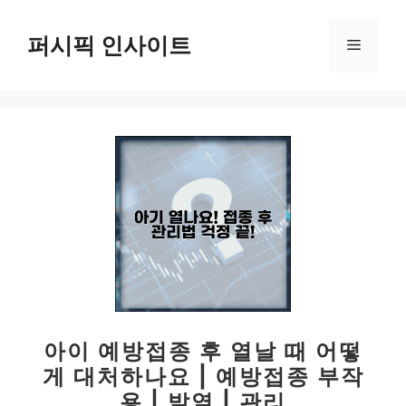
컨
텐
퍼시픽 인사이트
메
츠
로
뉴
건
너
뛰
기
아이 예방접종 후 열날 때 어떻
게 대처하나요 | 예방접종 부작
용 | 발열 | 관리