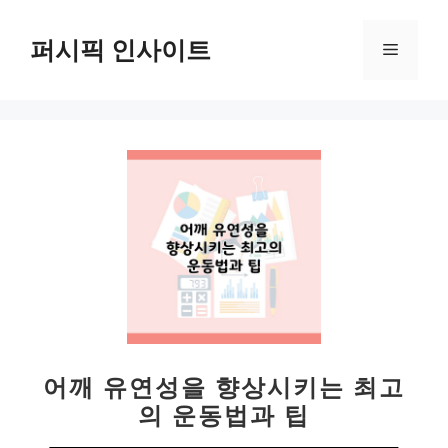
컨
텐
퍼시픽 인사이트
메
츠
로
뉴
건
너
뛰
기
어깨 유연성을 향상시키는 최고
의 운동법과 팁