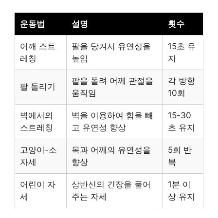
운동법
설명
횟수
어깨 스트
팔을 당겨서 유연성을
15초 유
레칭
높임
지
팔을 돌려 어깨 관절을
각 방향
팔 돌리기
움직임
10회
벽에서의
벽을 이용하여 힘을 빼
15-30
스트레칭
고 유연성 향상
초 유지
고양이-소
목과 어깨의 유연성을
5회 반
자세
향상
복
어린이 자
상반신의 긴장을 풀어
1분 이
세
주는 자세
상 유지