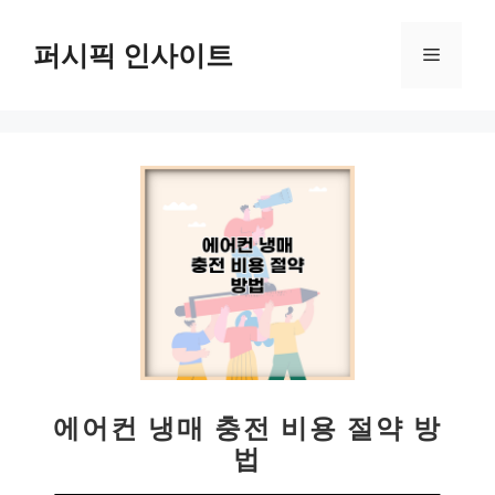
컨
텐
퍼시픽 인사이트
메
츠
로
뉴
건
너
뛰
기
에어컨 냉매 충전 비용 절약 방
법