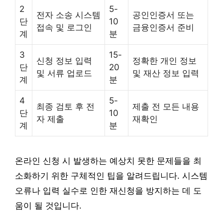
2
5-
전자 소송 시스템
공인인증서 또는
단
10
접속 및 로그인
금융인증서 준비
계
분
3
15-
신청 정보 입력
정확한 개인 정보
단
20
및 서류 업로드
및 재산 정보 입력
계
분
4
5-
최종 검토 후 전
제출 전 모든 내용
단
10
자 제출
재확인
계
분
온라인 신청 시 발생하는 예상치 못한 문제들을 최
소화하기 위한 구체적인 팁을 알려드립니다. 시스템
오류나 입력 실수로 인한 재신청을 방지하는 데 도
움이 될 것입니다.