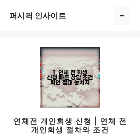
컨
텐
퍼시픽 인사이트
메
츠
로
뉴
건
너
뛰
기
연체전 개인회생 신청 | 연체 전
개인회생 절차와 조건