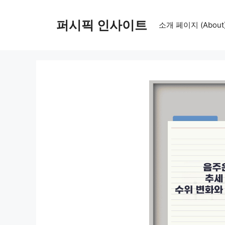
컨
텐
퍼시픽 인사이트
소개 페이지 (About
츠
로
건
너
뛰
기