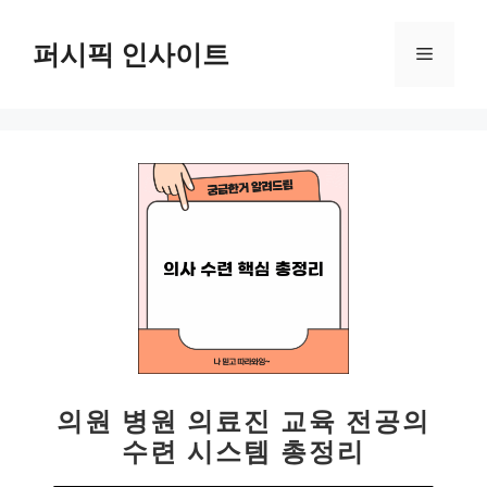
컨
텐
퍼시픽 인사이트
메
츠
로
뉴
건
너
뛰
기
의원 병원 의료진 교육 전공의
수련 시스템 총정리