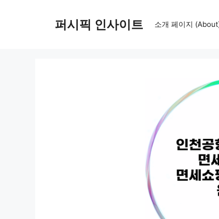
컨
텐
퍼시픽 인사이트
소개 페이지 (About
츠
로
건
너
뛰
기