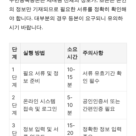
주민등록등본은 세대원 전체의 정보가, 초본은 본인
의 정보만 기재되므로 필요한 서류를 정확히 확인해
야 합니다. 대부분의 경우 등본이 요구되니 유의하
시기 바랍니다.
단
소요
실행 방법
주의사항
계
시간
1
10-
필요 서류 및 정
서류 유효기간 확
단
15
보 준비
인 필수
계
분
2
5-
온라인 시스템
공인인증서 또는
단
10
접속 및 로그인
간편인증 필요
계
분
3
15-
정보 입력 및 서
정확한 정보 입력
단
20