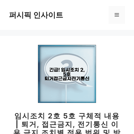
컨
텐
퍼시픽 인사이트
메
츠
로
뉴
건
너
뛰
기
임시조치 2호 5호 구체적 내용
| 퇴거, 접근금지, 전기통신 이
용 금지 조치별 적용 범위 및 방