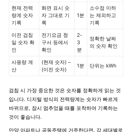
현재 전력
화면 표시 숫
소수점 이하
량계 숫자
자 그대로 기
1분
는 제외하고
기록
록
기록
이전 검침
전기요금 청
2-
정확한 날짜
일 숫자 확
구서 등에서
3
의 숫자 확인
인
확인
분
사용량 계
(현재 숫자) –
1분
단위는 kWh
산
(이전 숫자)
검침 시 가장 중요한 것은 숫자를 정확하게 읽는 것
입니다. 디지털 방식의 전력량계는 숫자가 빠르게
바뀌므로, 잠시 멈추었을 때를 포착하여 기록하는
것이 좋습니다.
만약 아파트나 공동주택에 거주한다면, 각 세대별로