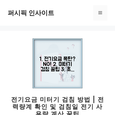
컨
텐
퍼시픽 인사이트
메
츠
로
뉴
건
너
뛰
기
전기요금 미터기 검침 방법 | 전
력량계 확인 및 검침일 전기 사
용량 계산 꿀팁