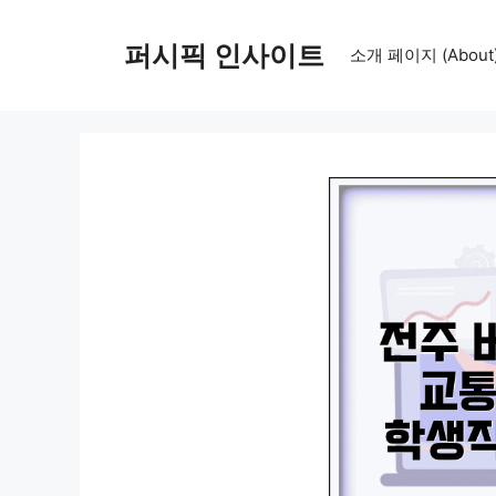
컨
텐
퍼시픽 인사이트
소개 페이지 (About
츠
로
건
너
뛰
기