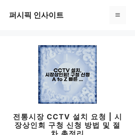
컨
텐
퍼시픽 인사이트
메
츠
로
뉴
건
너
뛰
기
전통시장 CCTV 설치 요청 | 시
장상인회 구청 신청 방법 및 절
차 총정리