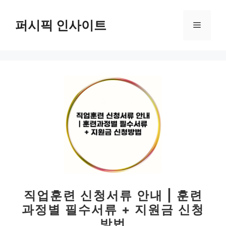
컨
텐
퍼시픽 인사이트
메
츠
로
뉴
건
너
뛰
기
직업훈련 신청서류 안내 | 훈련
과정별 필수서류 + 지원금 신청
방법