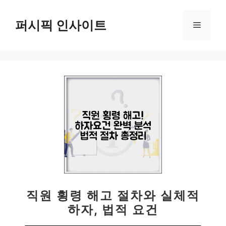
컨
텐
퍼시픽 인사이트
메
츠
로
뉴
건
너
뛰
기
직원 횡령 해고 절차와 실체적
하자, 법적 요건