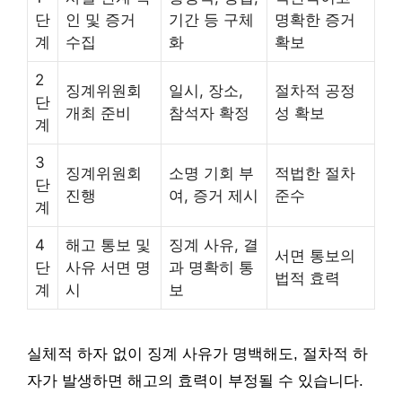
단
인 및 증거
기간 등 구체
명확한 증거
계
수집
화
확보
2
징계위원회
일시, 장소,
절차적 공정
단
개최 준비
참석자 확정
성 확보
계
3
징계위원회
소명 기회 부
적법한 절차
단
진행
여, 증거 제시
준수
계
4
해고 통보 및
징계 사유, 결
서면 통보의
단
사유 서면 명
과 명확히 통
법적 효력
계
시
보
실체적 하자 없이 징계 사유가 명백해도, 절차적 하
자가 발생하면 해고의 효력이 부정될 수 있습니다.