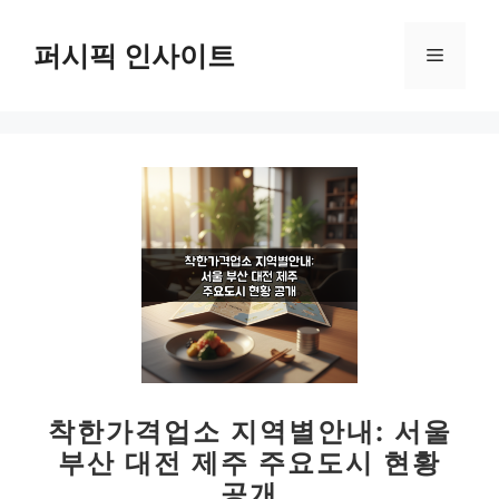
컨
텐
퍼시픽 인사이트
메
츠
로
뉴
건
너
뛰
기
착한가격업소 지역별안내: 서울
부산 대전 제주 주요도시 현황
공개