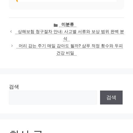
카
미분류
테
상해보험 청구절차 안내: 사고별 서류와 보상 범위 완벽 분
고
석
리
머리 감는 주기 매일 감아도 될까? 샴푸 적정 횟수와 두피
건강 비밀
검색
검색