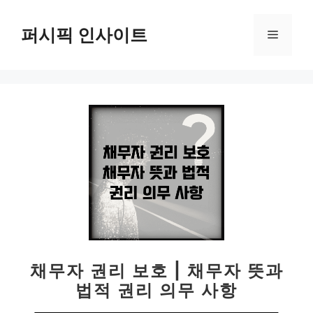
컨
텐
퍼시픽 인사이트
메
츠
로
뉴
건
너
뛰
기
채무자 권리 보호 | 채무자 뜻과
법적 권리 의무 사항