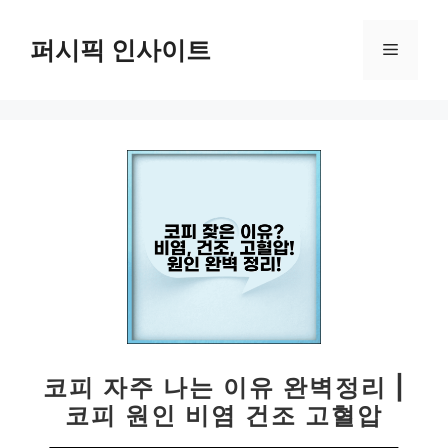
컨
텐
퍼시픽 인사이트
메
츠
로
뉴
건
너
뛰
기
코피 자주 나는 이유 완벽정리 |
코피 원인 비염 건조 고혈압