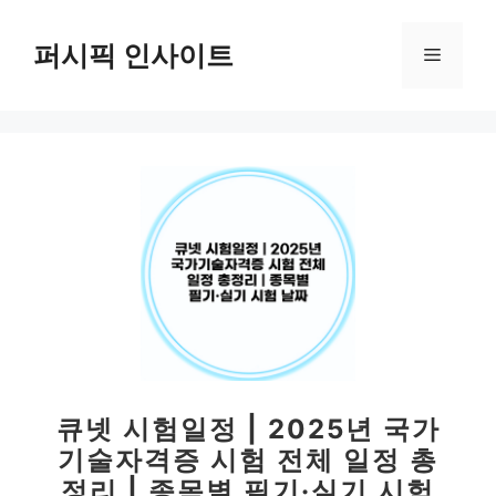
컨
텐
퍼시픽 인사이트
메
츠
로
뉴
건
너
뛰
기
큐넷 시험일정 | 2025년 국가
기술자격증 시험 전체 일정 총
정리 | 종목별 필기·실기 시험