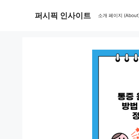
컨
텐
퍼시픽 인사이트
소개 페이지 (About
츠
로
건
너
뛰
기