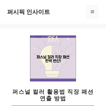
컨
텐
퍼시픽 인사이트
메
츠
로
뉴
건
너
뛰
기
퍼스널 컬러 활용법 직장 패션
연출 방법