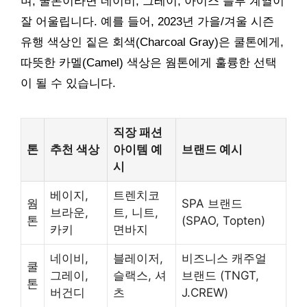
며, 쿨톤이라면 네이비, 그레이, 아이스 블루 계열이
잘 어울립니다. 예를 들어, 2023년 가을/겨울 시즌
유행 색상인 짙은 회색(Charcoal Gray)은 쿨톤에게,
따뜻한 카멜(Camel) 색상은 웜톤에게 훌륭한 선택
이 될 수 있습니다.
직장 패션
톤
추천 색상
아이템 예
브랜드 예시
시
베이지,
트렌치코
웜
SPA 브랜드
브라운,
트, 니트,
톤
(SPAO, Topten)
카키
면바지
네이비,
블레이저,
비즈니스 캐주얼
쿨
그레이,
슬랙스, 셔
브랜드 (TNGT,
톤
버건디
츠
J.CREW)