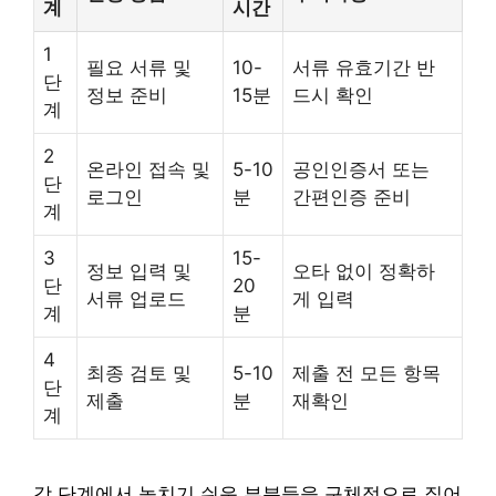
계
시간
1
필요 서류 및
10-
서류 유효기간 반
단
정보 준비
15분
드시 확인
계
2
온라인 접속 및
5-10
공인인증서 또는
단
로그인
분
간편인증 준비
계
3
15-
정보 입력 및
오타 없이 정확하
단
20
서류 업로드
게 입력
계
분
4
최종 검토 및
5-10
제출 전 모든 항목
단
제출
분
재확인
계
각 단계에서 놓치기 쉬운 부분들을 구체적으로 짚어