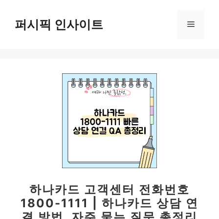
컨
텐
퍼시픽 인사이트
메
츠
로
뉴
건
너
뛰
기
하나카드 고객센터 전화번호
1800-1111 | 하나카드 상담 연
결 방법, 자주 묻는 질문 총정리