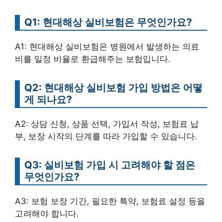
Q1: 현대해상 실비보험은 무엇인가요?
A1: 현대해상 실비보험은 병원에서 발생하는 의료
비를 일정 비율로 환급해주는 보험입니다.
Q2: 현대해상 실비보험 가입 방법은 어떻
게 되나요?
A2: 상담 신청, 상품 선택, 가입서 작성, 보험료 납
부, 보장 시작의 단계를 따라 가입할 수 있습니다.
Q3: 실비보험 가입 시 고려해야 할 점은
무엇인가요?
A3: 보험 보장 기간, 필요한 특약, 보험료 설정 등을
고려해야 합니다.