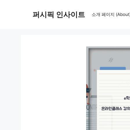
컨
텐
퍼시픽 인사이트
소개 페이지 (About
츠
로
건
너
뛰
기