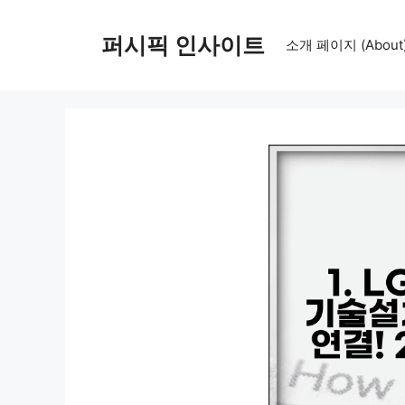
컨
텐
퍼시픽 인사이트
소개 페이지 (About
츠
로
건
너
뛰
기