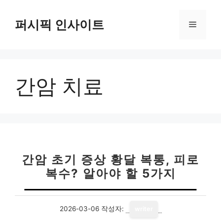
컨
텐
퍼시픽 인사이트
메
츠
로
뉴
건
너
간암 치료
뛰
기
간암 초기 증상 황달 복통, 피로
복수? 알아야 할 5가지
2026-03-06
작성자:
writer