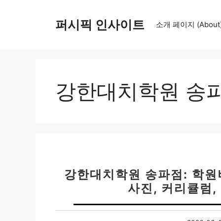
컨
텐
퍼시픽 인사이트
소개 페이지 (About
츠
로
건
너
뛰
강한대치학원 송
기
강한대치학원 송파점: 학원비
사진, 커리큘럼,