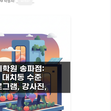
09
작성자:
writer