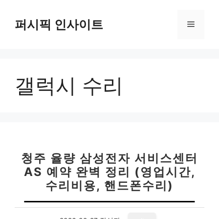
컨
텐
퍼시픽 인사이트
메
츠
로
뉴
건
너
갤럭시 수리
뛰
기
청주 율량 삼성전자 서비스센터
AS 예약 완벽 정리 (영업시간,
수리비용, 핸드폰수리)